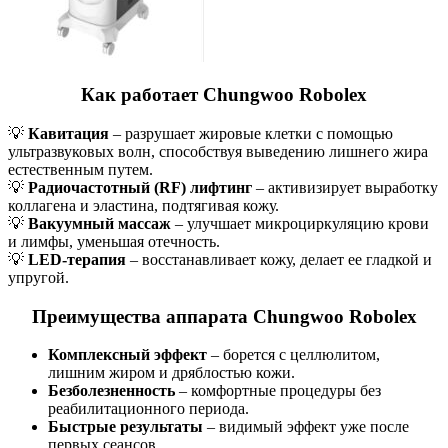
Как работает Chungwoo Robolex
💡
Кавитация
– разрушает жировые клетки с помощью
ультразвуковых волн, способствуя выведению лишнего жира
естественным путем.
💡
Радиочастотный (RF) лифтинг
– активизирует выработку
коллагена и эластина, подтягивая кожу.
💡
Вакуумный массаж
– улучшает микроциркуляцию крови
и лимфы, уменьшая отечность.
💡
LED-терапия
– восстанавливает кожу, делает ее гладкой и
упругой.
Преимущества аппарата Chungwoo Robolex
Комплексный эффект
– борется с целлюлитом,
лишним жиром и дряблостью кожи.
Безболезненность
– комфортные процедуры без
реабилитационного периода.
Быстрые результаты
– видимый эффект уже после
первых сеансов.