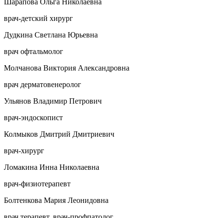
Шарапова Ольга Николаевна
врач-детский хирург
Дудкина Светлана Юрьевна
врач офтальмолог
Молчанова Виктория Александровна
врач дерматовенеролог
Ульянов Владимир Петрович
врач-эндоскопист
Колмыков Дмитрий Дмитриевич
врач-хирург
Ломакина Инна Николаевна
врач-физиотерапевт
Болтенкова Мария Леонидовна
врач терапевт, врач-профпатолог