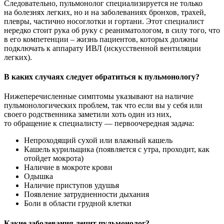
Следовательно, пульмонолог специализируется не только
на болезнях легких, но и на заболеваниях бронхов, трахей,
плевры, частично носоглотки и гортани. Этот специалист
нередко стоит рука об руку с реаниматологом, в силу того, что
в его компетенции – жизнь пациентов, которых должны
подключать к аппарату ИВЛ (искусственной вентиляции
легких).
В каких случаях следует обратиться к пульмонологу?
Нижеперечисленные симптомы указывают на наличие
пульмонологических проблем, так что если вы у себя или
своего родственника заметили хоть один из них,
то обращение к специалисту — первоочередная задача:
Непроходящий сухой или влажный кашель
Кашель курильщика (появляется с утра, проходит, как
отойдет мокрота)
Наличие в мокроте крови
Одышка
Наличие приступов удушья
Появление затрудненности дыхания
Боли в области грудной клетки
Какие заболевания лечит пульмонолог?