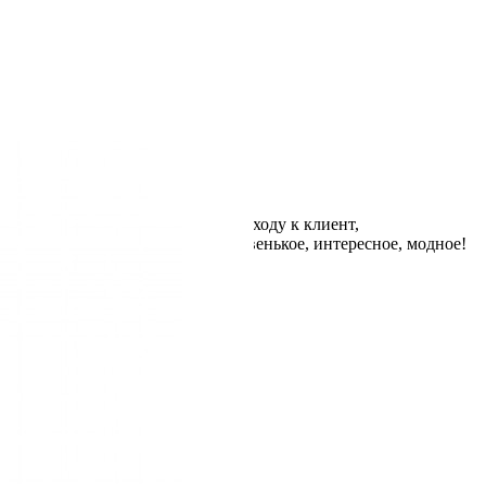
ижки и укладки, творческому подходу к клиент,
, знаю, что предложит что-то новенькое, интересное, модное!