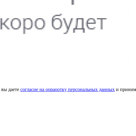
бенно Киргизовой Ирине за качественную работу по подбору стр
рине обращаюсь уже примерно 10 лет, иду к ней с удовольствием
сибо за настроение!
 вы даете
согласие на обработку персональных данных
и приним