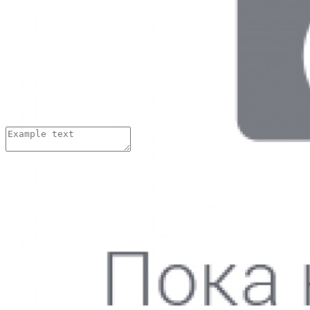
Добавить комментарий:
Имя:
*
Email адрес:
*
Комментарий:
*
Нажимая на кнопку «Отправить»,
Thank you! Your submission has been received!
Oops! Something went wrong while submitting the form.
Тарасова Тамара
05.06.2016
Выражаю благодарность коллективу парикмахерского зала, осо
доброжелательное отношение, создание теплой обстановки. К И
Желаю ей и всему коллективу процветания, успехов, удачи! Спа
Тарасова Тамара
05.06.2016
Выражаю благодарность коллективу парикмахерского зала, осо
доброжелательное отношение, создание теплой обстановки. К И
Желаю ей и всему коллективу процветания, успехов, удачи! Спа