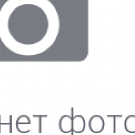
 вы даете
согласие на обработку персональных данных
и приним
бенно Киргизовой Ирине за качественную работу по подбору стр
рине обращаюсь уже примерно 10 лет, иду к ней с удовольствием
сибо за настроение!
бенно Киргизовой Ирине за качественную работу по подбору стр
рине обращаюсь уже примерно 10 лет, иду к ней с удовольствием
сибо за настроение!