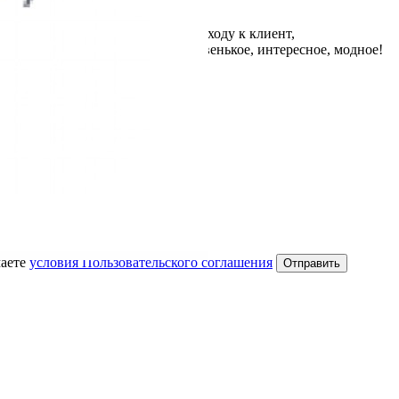
ижки и укладки, творческому подходу к клиент,
, знаю, что предложит что-то новенькое, интересное, модное!
аете
условия Пользовательского соглашения