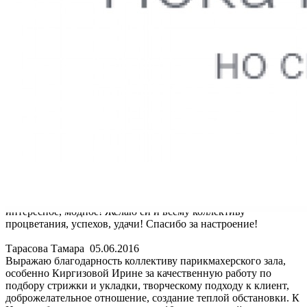
Тарасова Тамара
05.06.2016
Выражаю благодарность коллективу парикмахерского зала,
особенно Киргизовой Ирине за качественную работу по
подбору стрижки и укладки, творческому подходу к клиент,
доброжелательное отношение, создание теплой обстановки. К
Ирине обращаюсь уже примерно 10 лет, иду к ней с
удовольствием, знаю, что предложит что-то новенькое,
интересное, модное! Желаю ей и всему коллективу
процветания, успехов, удачи! Спасибо за настроение!
Тарасова Тамара
05.06.2016
Выражаю благодарность коллективу парикмахерского зала,
особенно Киргизовой Ирине за качественную работу по
подбору стрижки и укладки, творческому подходу к клиент,
доброжелательное отношение, создание теплой обстановки. К
Ирине обращаюсь уже примерно 10 лет, иду к ней с
удовольствием, знаю, что предложит что-то новенькое,
интересное, модное! Желаю ей и всему коллективу
процветания, успехов, удачи! Спасибо за настроение!
Тарасова Тамара
05.06.2016
Выражаю благодарность коллективу парикмахерского зала,
особенно Киргизовой Ирине за качественную работу по
подбору стрижки и укладки, творческому подходу к клиент,
доброжелательное отношение, создание теплой обстановки. К