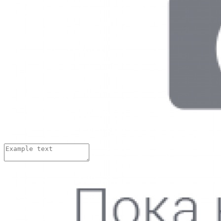
Изменить
Ответить
Иван Иваныч
08.04.2018 г.
Хорошие стельки??? А сколько по времени изготавливаются.
Изменить
Ответить
Добавить комментарий:
Имя:
*
Email адрес:
*
Комментарий:
*
Нажимая на кнопку «Отправить»,
вы даете
согласие на обработку персональных данных
и
принимаете
условия Пользовательского соглашения
Thank you! Your submission has been received!
Oops! Something went wrong while submitting the form.