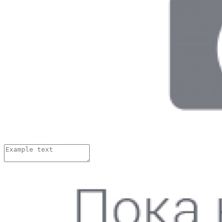
Изменить
Ответить
Иван Иваныч
08.04.2018 г.
Хорошие стельки??? А сколько по времени изготавливаются.
Изменить
Ответить
Добавить комментарий:
Имя:
*
Email адрес:
*
Комментарий:
*
Нажимая на кнопку «Отправить»,
вы даете
согласие на обработку персональных данных
и
принимаете
условия Пользовательского соглашения
Thank you! Your submission has been received!
Oops! Something went wrong while submitting the form.