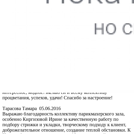
Тарасова Тамара
05.06.2016
Выражаю благодарность коллективу парикмахерского зала,
особенно Киргизовой Ирине за качественную работу по
подбору стрижки и укладки, творческому подходу к клиент,
доброжелательное отношение, создание теплой обстановки. К
Ирине обращаюсь уже примерно 10 лет, иду к ней с
удовольствием, знаю, что предложит что-то новенькое,
интересное, модное! Желаю ей и всему коллективу
процветания, успехов, удачи! Спасибо за настроение!
Тарасова Тамара
05.06.2016
Выражаю благодарность коллективу парикмахерского зала,
особенно Киргизовой Ирине за качественную работу по
подбору стрижки и укладки, творческому подходу к клиент,
доброжелательное отношение, создание теплой обстановки. К
Ирине обращаюсь уже примерно 10 лет, иду к ней с
удовольствием, знаю, что предложит что-то новенькое,
интересное, модное! Желаю ей и всему коллективу
процветания, успехов, удачи! Спасибо за настроение!
Тарасова Тамара
05.06.2016
Выражаю благодарность коллективу парикмахерского зала,
особенно Киргизовой Ирине за качественную работу по
подбору стрижки и укладки, творческому подходу к клиент,
доброжелательное отношение, создание теплой обстановки. К