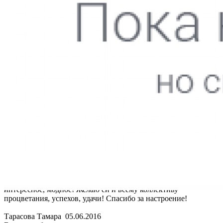
Thank you! Your submission has been received!
Oops! Something went wrong while submitting the form.
Тарасова Тамара
05.06.2016
Выражаю благодарность коллективу парикмахерского зала,
особенно Киргизовой Ирине за качественную работу по
подбору стрижки и укладки, творческому подходу к клиент,
доброжелательное отношение, создание теплой обстановки. К
Ирине обращаюсь уже примерно 10 лет, иду к ней с
удовольствием, знаю, что предложит что-то новенькое,
интересное, модное! Желаю ей и всему коллективу
процветания, успехов, удачи! Спасибо за настроение!
Тарасова Тамара
05.06.2016
Выражаю благодарность коллективу парикмахерского зала,
особенно Киргизовой Ирине за качественную работу по
подбору стрижки и укладки, творческому подходу к клиент,
доброжелательное отношение, создание теплой обстановки. К
Ирине обращаюсь уже примерно 10 лет, иду к ней с
удовольствием, знаю, что предложит что-то новенькое,
интересное, модное! Желаю ей и всему коллективу
процветания, успехов, удачи! Спасибо за настроение!
Тарасова Тамара
05.06.2016