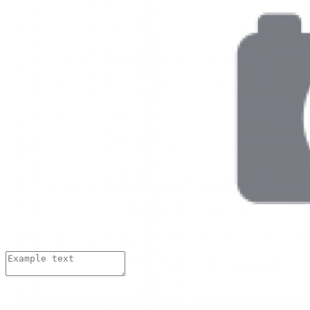
Иван Иваныч
08.04.2018 г.
Хорошие стельки??? А сколько по времени изготавливаются.
Изменить
Ответить
Иван Иваныч
08.04.2018 г.
Хорошие стельки??? А сколько по времени изготавливаются.
Изменить
Ответить
Добавить комментарий:
Имя:
*
Email адрес:
*
Комментарий:
*
Нажимая на кнопку «Отправить»,
вы даете
согласие на обработку персональных данных
и
принимаете
условия Пользовательского соглашения