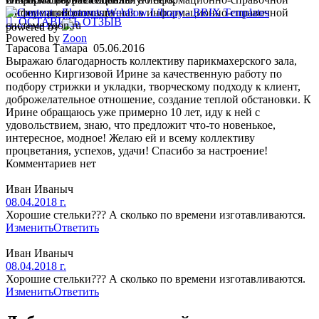
системе prodoctorov.ru
Информация размещенная в информационно-справочной
 ОСТАВИТЬ ОТЗЫВ
системе zoon.ru
powered by
Powered by
Zoon
Тарасова Тамара
05.06.2016
Выражаю благодарность коллективу парикмахерского зала,
особенно Киргизовой Ирине за качественную работу по
подбору стрижки и укладки, творческому подходу к клиент,
доброжелательное отношение, создание теплой обстановки. К
Ирине обращаюсь уже примерно 10 лет, иду к ней с
удовольствием, знаю, что предложит что-то новенькое,
интересное, модное! Желаю ей и всему коллективу
процветания, успехов, удачи! Спасибо за настроение!
Комментариев нет
Иван Иваныч
08.04.2018 г.
Хорошие стельки??? А сколько по времени изготавливаются.
Изменить
Ответить
Иван Иваныч
08.04.2018 г.
Хорошие стельки??? А сколько по времени изготавливаются.
Изменить
Ответить