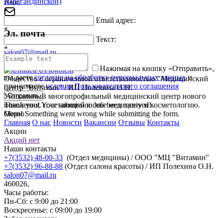
Карагандинской)
Имя:
*
Email адрес:
*
Эл. почта
Текст:
*
salon07@mail.ru
Нажимая на кнопку «Отправить»,
вы даете
согласие на обработку персональных данных
и
Общество с ограниченной ответственностью "Медицинский
принимаете
условия Пользовательского соглашения
центр "Витамин" / ИП Полехина О.Н.
Уникальный многопрофильный медицинский центр нового
Thank you! Your submission has been received!
поколения, сочетающий в себе медицину и косметологию.
Oops! Something went wrong while submitting the form.
Меню
Главная
О нас
Новости
Вакансии
Отзывы
Контакты
Акции
Акций нет
Наши контакты
+7(3532) 48-00-33
(Отдел медицины) / ООО "МЦ "Витамин"
+7(3532) 96-88-88
(Отдел салона красоты) / ИП Полехина О.Н.
salon07@mail.ru
460026,
Часы работы:
Пн-Сб: с 9:00 до 21:00
Воскресенье: с 09:00 до 19:00