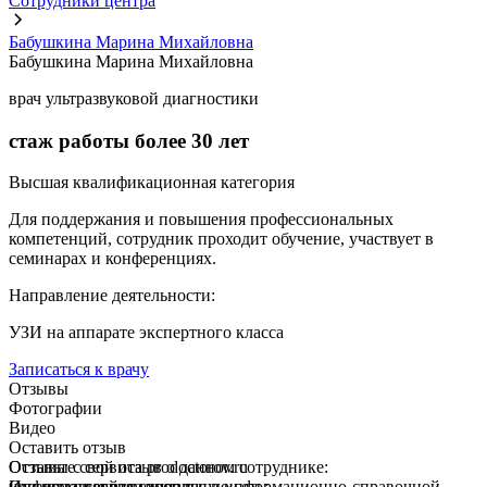
Сотрудники центра
Бабушкина Марина Михайловна
Бабушкина Марина Михайловна
врач ультразвуковой диагностики
стаж работы более
30 лет
Высшая квалификационная категория
Для поддержания и повышения профессиональных
компетенций, сотрудник проходит обучение, участвует в
семинарах и конференциях.
Направление деятельности:
УЗИ на аппарате экспертного класса
Записаться к врачу
Отзывы
Фотографии
Видео
Оставить отзыв
Оставьте свой отзыв о данном сотруднике:
Отзывы с сервиса prodoctorov.ru
или используйте социальную сеть:
Информация размещенная в информационно-справочной
Отзывы с сервиса zoon.ru