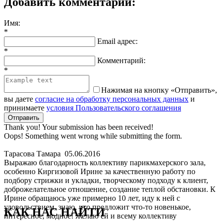
Добавить комментарий:
Имя:
*
Email адрес:
*
Комментарий:
*
Нажимая на кнопку «Отправить»,
вы даете
согласие на обработку персональных данных
и
принимаете
условия Пользовательского соглашения
Thank you! Your submission has been received!
Oops! Something went wrong while submitting the form.
фотогалерея
Тарасова Тамара
05.06.2016
Выражаю благодарность коллективу парикмахерского зала,
Фотографии
особенно Киргизовой Ирине за качественную работу по
подбору стрижки и укладки, творческому подходу к клиент,
доброжелательное отношение, создание теплой обстановки. К
Ирине обращаюсь уже примерно 10 лет, иду к ней с
удовольствием, знаю, что предложит что-то новенькое,
КАК НАС НАЙТИ
интересное, модное! Желаю ей и всему коллективу