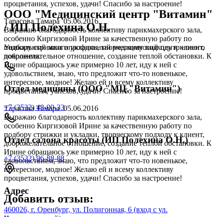
процветания, успехов, удачи! Спасибо за настроение!
ООО "Медицинский центр "Витамин"
Тарасова Тамара
05.06.2016
/ ИП Полехина О.Н.
Выражаю благодарность коллективу парикмахерского зала,
особенно Киргизовой Ирине за качественную работу по
подбору стрижки и укладки, творческому подходу к клиент,
Уникальный многопрофильный медицинский центр нового
доброжелательное отношение, создание теплой обстановки. К
поколения.
Ирине обращаюсь уже примерно 10 лет, иду к ней с
удовольствием, знаю, что предложит что-то новенькое,
интересное, модное! Желаю ей и всему коллективу
Отдел медицины (ООО "МЦ "Витамин")
процветания, успехов, удачи! Спасибо за настроение!
+7 (3532) 48-00-33
Тарасова Тамара
05.06.2016
Выражаю благодарность коллективу парикмахерского зала,
особенно Киргизовой Ирине за качественную работу по
подбору стрижки и укладки, творческому подходу к клиент,
Отдел салона красоты (ИП Полехина О.Н.)
доброжелательное отношение, создание теплой обстановки. К
Ирине обращаюсь уже примерно 10 лет, иду к ней с
+7 (3532) 96-88-88
удовольствием, знаю, что предложит что-то новенькое,
интересное, модное! Желаю ей и всему коллективу
процветания, успехов, удачи! Спасибо за настроение!
Адрес
Добавить отзыв:
460026, г. Оренбург, ул. Полигонная, 6 (вход с ул.