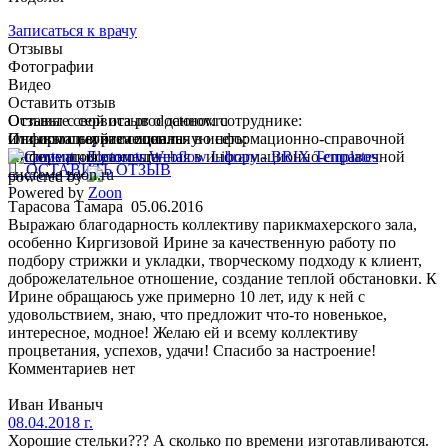
Записаться к врачу
Отзывы
Фотографии
Видео
Оставить отзыв
Оставьте свой отзыв о данном сотруднике:
Отзывы с сервиса prodoctorov.ru
или используйте социальную сеть:
Информация размещенная в информационно-справочной
Отзывы с сервиса zoon.ru
системе prodoctorov.ru
Информация размещенная в информационно-справочной
 ОСТАВИТЬ ОТЗЫВ
системе zoon.ru
powered by
Powered by
Zoon
Тарасова Тамара
05.06.2016
Выражаю благодарность коллективу парикмахерского зала,
особенно Киргизовой Ирине за качественную работу по
подбору стрижки и укладки, творческому подходу к клиент,
доброжелательное отношение, создание теплой обстановки. К
Ирине обращаюсь уже примерно 10 лет, иду к ней с
удовольствием, знаю, что предложит что-то новенькое,
интересное, модное! Желаю ей и всему коллективу
процветания, успехов, удачи! Спасибо за настроение!
Комментариев нет
Иван Иваныч
08.04.2018 г.
Хорошие стельки??? А сколько по времени изготавливаются.