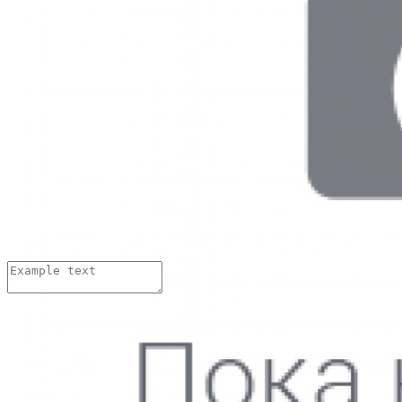
Изменить
Ответить
Иван Иваныч
08.04.2018 г.
Хорошие стельки??? А сколько по времени изготавливаются.
Изменить
Ответить
Добавить комментарий:
Имя:
*
Email адрес:
*
Комментарий:
*
Нажимая на кнопку «Отправить»,
вы даете
согласие на обработку персональных данных
и
принимаете
условия Пользовательского соглашения
Thank you! Your submission has been received!
Oops! Something went wrong while submitting the form.