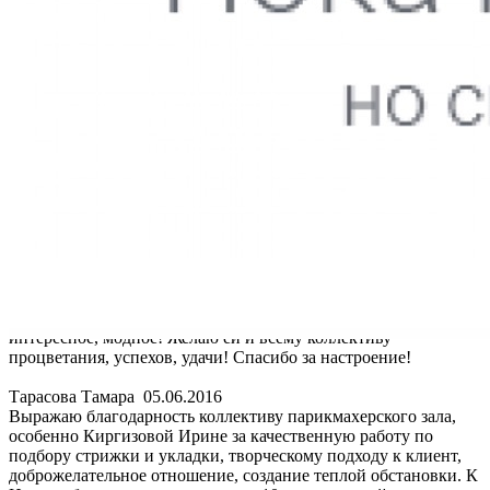
Тарасова Тамара
05.06.2016
Выражаю благодарность коллективу парикмахерского зала,
особенно Киргизовой Ирине за качественную работу по
подбору стрижки и укладки, творческому подходу к клиент,
доброжелательное отношение, создание теплой обстановки. К
Ирине обращаюсь уже примерно 10 лет, иду к ней с
удовольствием, знаю, что предложит что-то новенькое,
интересное, модное! Желаю ей и всему коллективу
процветания, успехов, удачи! Спасибо за настроение!
Тарасова Тамара
05.06.2016
Выражаю благодарность коллективу парикмахерского зала,
особенно Киргизовой Ирине за качественную работу по
подбору стрижки и укладки, творческому подходу к клиент,
доброжелательное отношение, создание теплой обстановки. К
Ирине обращаюсь уже примерно 10 лет, иду к ней с
удовольствием, знаю, что предложит что-то новенькое,
интересное, модное! Желаю ей и всему коллективу
процветания, успехов, удачи! Спасибо за настроение!
Тарасова Тамара
05.06.2016
Выражаю благодарность коллективу парикмахерского зала,
особенно Киргизовой Ирине за качественную работу по
подбору стрижки и укладки, творческому подходу к клиент,
доброжелательное отношение, создание теплой обстановки. К