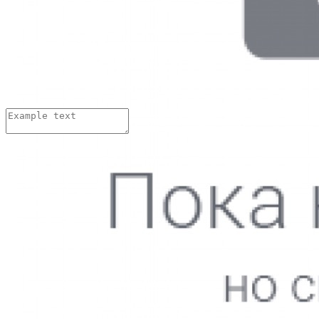
Добавить комментарий:
Имя:
*
Email адрес:
*
Комментарий:
*
Нажимая на кнопку «Отправить»,
вы даете
согласие на обработку персональных данных
и
принимаете
условия Пользовательского соглашения
Thank you! Your submission has been received!
Oops! Something went wrong while submitting the form.
Тарасова Тамара
05.06.2016
Выражаю благодарность коллективу парикмахерского зала,
особенно Киргизовой Ирине за качественную работу по
подбору стрижки и укладки, творческому подходу к клиент,
доброжелательное отношение, создание теплой обстановки. К
Ирине обращаюсь уже примерно 10 лет, иду к ней с
удовольствием, знаю, что предложит что-то новенькое,
интересное, модное! Желаю ей и всему коллективу