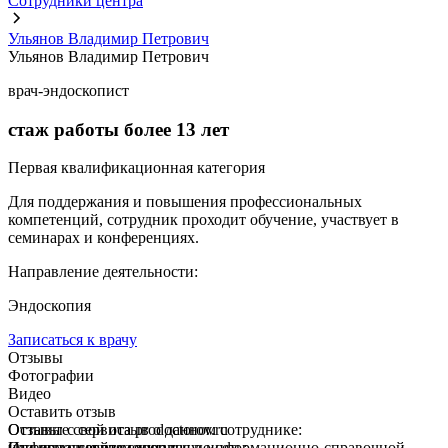
Сотрудники центра
Ульянов Владимир Петрович
Ульянов Владимир Петрович
врач-эндоскопист
стаж работы более
13 лет
Первая квалификационная категория
Для поддержания и повышения профессиональных
компетенций, сотрудник проходит обучение, участвует в
семинарах и конференциях.
Направление деятельности:
Эндоскопия
Записаться к врачу
Отзывы
Фотографии
Видео
Оставить отзыв
Оставьте свой отзыв о данном сотруднике:
Отзывы с сервиса prodoctorov.ru
или используйте социальную сеть:
Информация размещенная в информационно-справочной
Отзывы с сервиса zoon.ru