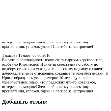
процветания, успехов, удачи! Спасибо за настроение!
Тарасова Тамара
05.06.2016
Выражаю благодарность коллективу парикмахерского зала,
особенно Киргизовой Ирине за качественную работу по
подбору стрижки и укладки, творческому подходу к клиент,
доброжелательное отношение, создание теплой обстановки. К
Ирине обращаюсь уже примерно 10 лет, иду к ней с
удовольствием, знаю, что предложит что-то новенькое,
интересное, модное! Желаю ей и всему коллективу
процветания, успехов, удачи! Спасибо за настроение!
Тарасова Тамара
05.06.2016
Выражаю благодарность коллективу парикмахерского зала,
особенно Киргизовой Ирине за качественную работу по
подбору стрижки и укладки, творческому подходу к клиент,
доброжелательное отношение, создание теплой обстановки. К
Ирине обращаюсь уже примерно 10 лет, иду к ней с
удовольствием, знаю, что предложит что-то новенькое,
интересное, модное! Желаю ей и всему коллективу
процветания, успехов, удачи! Спасибо за настроение!
Добавить отзыв: