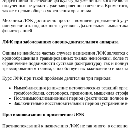
Эффективность лечебной физкультуры уже ни для кого не явля
полученные результаты уже завершенного лечения. Кроме того
также с целью общего укрепления организма.
Механика ЛФК достаточно проста – комплекс упражнений улуч
или увеличить подвижность суставов. Дыхательная гимнастика
физиотерапией.
ЛФК при заболеваниях опорно-двигательного аппарата
Одним из наиболее частых случаев назначения ЛФК являются с
кровообращения в травмированных тканях неизбежны, более то
ограничение подвижности суставов (контрактура), так и полн
травмированным тканям, способствует их заживлению и восст
Курс ЛФК при такой проблеме делится на три периода:
Иммобилизация (снижение патологических реакций орган
тромбоэмболия, остеопороз, превмония, мышечная атрофия
Послеиммобилизационный период (фактически полное во
Заключительно-восстановительный период (устранение во
Противопоказания к применению ЛФК
Противопоказаний к назначению ЛФК не так много, в основном 