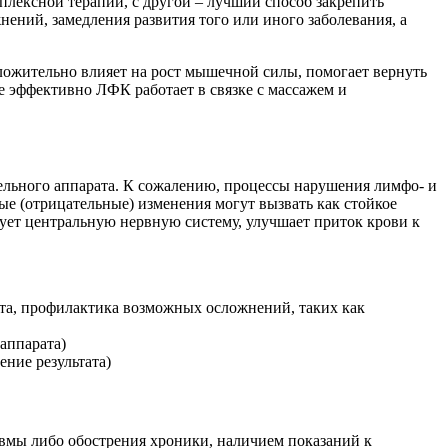
плексной терапии, с другой – лучший способ закрепить
ений, замедления развития того или иного заболевания, а
ожительно влияет на рост мышечной силы, помогает вернуть
е эффективно ЛФК работает в связке с массажем и
ельного аппарата. К сожалению, процессы нарушения лимфо- и
ые (отрицательные) изменения могут вызвать как стойкое
ует центральную нервную систему, улучшает приток крови к
та, профилактика возможных осложнений, таких как
аппарата)
ние результата)
авмы либо обострения хроники, наличием показаний к