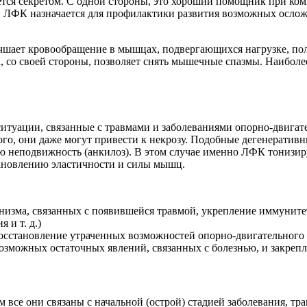
ется секретом. С одной стороны, это хороший помощник при ком
, ЛФК назначается для профилактики развития возможных осложн
шает кровообращение в мышцах, подвергающихся нагрузке, пол
, со своей стороны, позволяет снять мышечные спазмы. Наиболе
итуации, связанные с травмами и заболеваниями опорно-двигат
го, они даже могут привести к некрозу. Подобные дегенеративн
ую неподвижность (анкилоз). В этом случае именно ЛФК тонизир
ановлению эластичности и силы мышц.
изма, связанных с появившейся травмой, укрепление иммуните
 и т. д.)
сстановление утраченных возможностей опорно-двигательного 
зможных остаточных явлений, связанных с болезнью, и закрепле
все они связаны с начальной (острой) стадией заболевания, тр