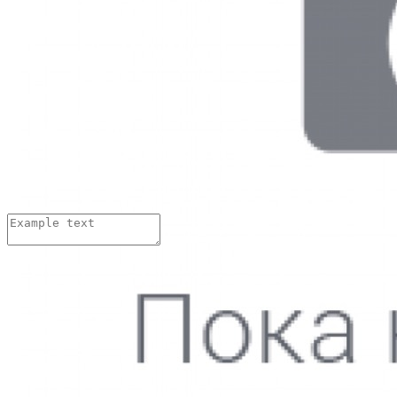
08.04.2018 г.
Хорошие стельки??? А сколько по времени изготавливаются.
Изменить
Ответить
Добавить комментарий:
Имя:
*
Email адрес:
*
Комментарий:
*
Нажимая на кнопку «Отправить»,
вы даете
согласие на обработку персональных данных
и
принимаете
условия Пользовательского соглашения
Thank you! Your submission has been received!
Oops! Something went wrong while submitting the form.
Тарасова Тамара
05.06.2016
Выражаю благодарность коллективу парикмахерского зала,
особенно Киргизовой Ирине за качественную работу по