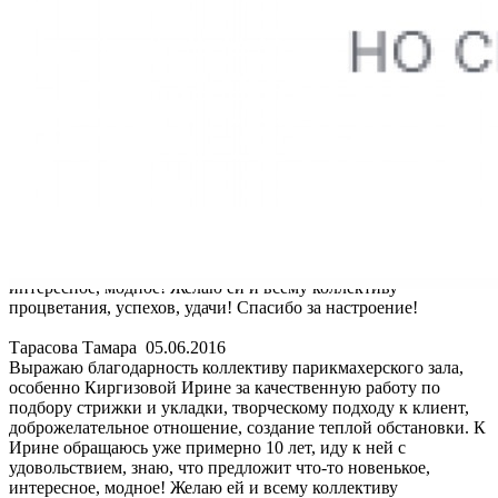
подбору стрижки и укладки, творческому подходу к клиент,
доброжелательное отношение, создание теплой обстановки. К
Ирине обращаюсь уже примерно 10 лет, иду к ней с
удовольствием, знаю, что предложит что-то новенькое,
интересное, модное! Желаю ей и всему коллективу
процветания, успехов, удачи! Спасибо за настроение!
Тарасова Тамара
05.06.2016
Выражаю благодарность коллективу парикмахерского зала,
особенно Киргизовой Ирине за качественную работу по
подбору стрижки и укладки, творческому подходу к клиент,
доброжелательное отношение, создание теплой обстановки. К
Ирине обращаюсь уже примерно 10 лет, иду к ней с
удовольствием, знаю, что предложит что-то новенькое,
интересное, модное! Желаю ей и всему коллективу
процветания, успехов, удачи! Спасибо за настроение!
Тарасова Тамара
05.06.2016
Выражаю благодарность коллективу парикмахерского зала,
особенно Киргизовой Ирине за качественную работу по
подбору стрижки и укладки, творческому подходу к клиент,
доброжелательное отношение, создание теплой обстановки. К
Ирине обращаюсь уже примерно 10 лет, иду к ней с
удовольствием, знаю, что предложит что-то новенькое,
интересное, модное! Желаю ей и всему коллективу