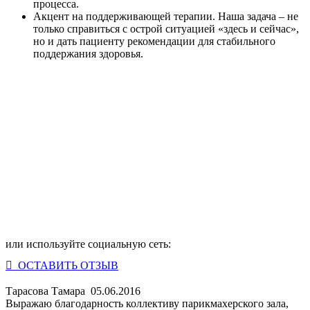
процесса.
Акцент на поддерживающей терапии.
Наша задача – не
только справиться с острой ситуацией «здесь и сейчас»,
но и дать пациенту рекомендации для стабильного
поддержания здоровья.
Данилова Елена Ивановна
врач педиатр, гастроэнтеролог, нефролог
Мищенко Алексей Николаевич
врач-эндоскопист, врач-гастроэнтеролог
или используйте социальную сеть:
 ОСТАВИТЬ ОТЗЫВ
Тарасова Тамара
05.06.2016
Выражаю благодарность коллективу парикмахерского зала,