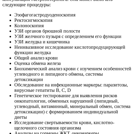
следующие процедуры:
Эзофагогастродуоденоскопия
Ректосигмоскопия
Колоноскопия
УЗИ органов брюшной полости
УЗИ желчного пузыря с определением его функции
УЗИ желудка и кишечника
Неинвазивное исследование кислотопродуцирующей
функции желудка
Общий анализ крови
Оценка обмена железа
Биохимический анализ крови с изучением особенностей
углеводного и липидного обмена, системы
детоксикации
Обследование на инфекционные маркеры: паразитозы,
вирусные гепатиты В, С, D
Генетическое тестирование для выявления рисков
онкопатологии, обменных нарушений (липидный,
углеводный, витаминный, минеральный обмен, система
детоксикации) с формированием индивидуальной
диеты
Исследование свертываемости крови, кислотно-
щелочного состояния организма
Анализы на гормоны ЖКТ, онкомаркеры