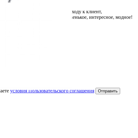
ижки и укладки, творческому подходу к клиент,
, знаю, что предложит что-то новенькое, интересное, модное!
аете
условия Пользовательского соглашения