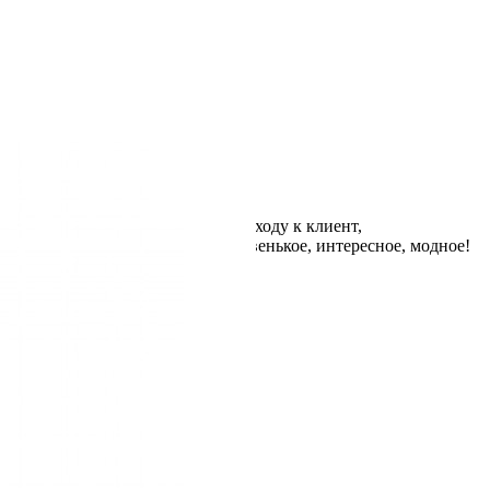
ижки и укладки, творческому подходу к клиент,
, знаю, что предложит что-то новенькое, интересное, модное!