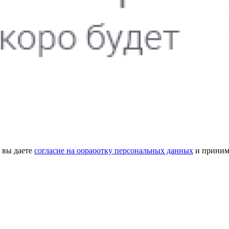
бенно Киргизовой Ирине за качественную работу по подбору стр
рине обращаюсь уже примерно 10 лет, иду к ней с удовольствием
сибо за настроение!
 вы даете
согласие на обработку персональных данных
и приним