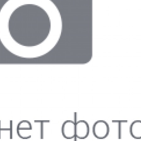
 вы даете
согласие на обработку персональных данных
и приним
бенно Киргизовой Ирине за качественную работу по подбору стр
рине обращаюсь уже примерно 10 лет, иду к ней с удовольствием
сибо за настроение!
бенно Киргизовой Ирине за качественную работу по подбору стр
рине обращаюсь уже примерно 10 лет, иду к ней с удовольствием
сибо за настроение!