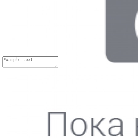
Добавить комментарий:
Имя:
*
Email адрес:
*
Комментарий:
*
Нажимая на кнопку «Отправить»,
Thank you! Your submission has been received!
Oops! Something went wrong while submitting the form.
Тарасова Тамара
05.06.2016
Выражаю благодарность коллективу парикмахерского зала, осо
доброжелательное отношение, создание теплой обстановки. К И
Желаю ей и всему коллективу процветания, успехов, удачи! Спа
Тарасова Тамара
05.06.2016
Выражаю благодарность коллективу парикмахерского зала, осо
доброжелательное отношение, создание теплой обстановки. К И
Желаю ей и всему коллективу процветания, успехов, удачи! Спа