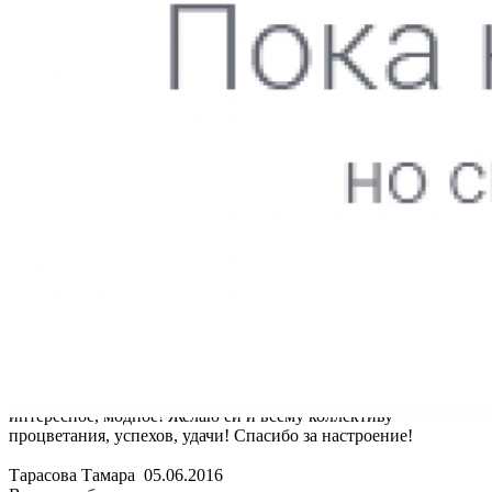
Thank you! Your submission has been received!
Oops! Something went wrong while submitting the form.
Тарасова Тамара
05.06.2016
Выражаю благодарность коллективу парикмахерского зала,
особенно Киргизовой Ирине за качественную работу по
подбору стрижки и укладки, творческому подходу к клиент,
доброжелательное отношение, создание теплой обстановки. К
Ирине обращаюсь уже примерно 10 лет, иду к ней с
удовольствием, знаю, что предложит что-то новенькое,
интересное, модное! Желаю ей и всему коллективу
процветания, успехов, удачи! Спасибо за настроение!
Тарасова Тамара
05.06.2016
Выражаю благодарность коллективу парикмахерского зала,
особенно Киргизовой Ирине за качественную работу по
подбору стрижки и укладки, творческому подходу к клиент,
доброжелательное отношение, создание теплой обстановки. К
Ирине обращаюсь уже примерно 10 лет, иду к ней с
удовольствием, знаю, что предложит что-то новенькое,
интересное, модное! Желаю ей и всему коллективу
процветания, успехов, удачи! Спасибо за настроение!
Тарасова Тамара
05.06.2016