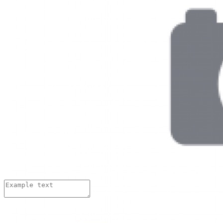
Иван Иваныч
08.04.2018 г.
Хорошие стельки??? А сколько по времени изготавливаются.
Изменить
Ответить
Иван Иваныч
08.04.2018 г.
Хорошие стельки??? А сколько по времени изготавливаются.
Изменить
Ответить
Добавить комментарий:
Имя:
*
Email адрес:
*
Комментарий:
*
Нажимая на кнопку «Отправить»,
вы даете
согласие на обработку персональных данных
и
принимаете
условия Пользовательского соглашения