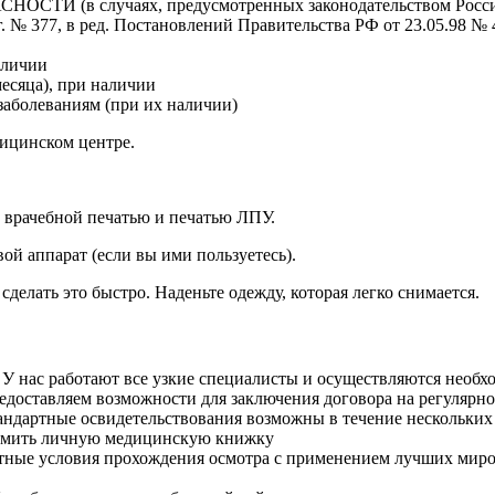
 случаях, предусмотренных законодательством Российск
 № 377, в ред. Постановлений Правительства РФ от 23.05.98 № 48
аличии
есяца), при наличии
аболеваниям (при их наличии)
дицинском центре.
 врачебной печатью и печатью ЛПУ.
вой аппарат (если вы ими пользуетесь).
 сделать это быстро. Наденьте одежду, которая легко снимается.
. У нас работают все узкие специалисты и осуществляются необ
доставляем возможности для заключения договора на регулярно
тандартные освидетельствования возможны в течение нескольких
ормить личную медицинскую книжку
ные условия прохождения осмотра с применением лучших мир