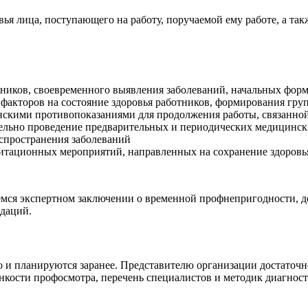
вья лица, поступающего на работу, поручаемой ему работе, а та
тников, своевременного выявления заболеваний, начальных фор
 факторов на состояние здоровья работников, формирования гру
скими противопоказаниями для продолжения работы, связанной
тельно проведение предварительных и периодических медицинск
аспространения заболеваний
тационных мероприятий, направленных на сохранение здоровья
мся экспертном заключении о временной профнепригодности, до
даций.
 и планируются заранее. Представителю организации достаточно
нкости профосмотра, перечень специалистов и методик диагности