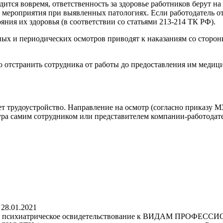
тся вовремя, ответственность за здоровье работников берут на 
мероприятия при выявленных патологиях. Если работодатель от
ояния их здоровья (в соответствии со статьями 213‑214 ТК РФ).
ых и периодических осмотров приводят к наказаниям со сторо
о отстранить сотрудника от работы до предоставления им медици
ет трудоустройство. Направление на осмотр (согласно приказу М
ура самим сотрудником или представителем компании-работодате
28.01.2021
ельное психиатрическое освидетельствование к ВИДАМ П