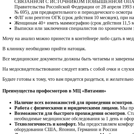
СВЯЗАННОЙ С ИСТОЧНИКОМ ПОВЫШЕННОЙ ОПАСНОСТИ (в
Правительства Российской Федерации от 28 апреля 1993 г.
№ 695), для предварительного и периодического осмотра
ФЛГ или рентген ОГК (срок действия 10 месяцев), при н
Женщинам 40+ иметь маммографию (срок действия 11,5 м
Выписки или заключения специалистов по хроническим з
Мочу на анализ можно принести в контейнере либо сдать в ме
В клинику необходимо прийти натощак.
Все медицинские документы должны быть читаемы и заверены
На медосвидетельствование следует взять с собой очки и слухо
Будьте готовы к тому, что вам придется раздеться, и желательно
Преимущества профосмотров в МЦ «Витамин»
Наличие всех возможностей для проведения осмотров
Работа с физическими и юридическими лицами.
Мы пре
Возможности для быстрого прохождения осмотров
. С
необходимые медицинские обследования за 1 день и оф
Технологичность и комфорт.
Мы предоставляем комфорт
оборудовании США, Японии, Германии и России