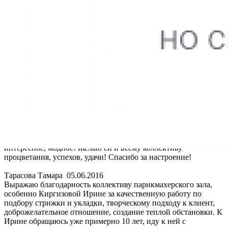
Выражаю благодарность коллективу парикмахерского зала,
особенно Киргизовой Ирине за качественную работу по
подбору стрижки и укладки, творческому подходу к клиент,
доброжелательное отношение, создание теплой обстановки. К
Ирине обращаюсь уже примерно 10 лет, иду к ней с
удовольствием, знаю, что предложит что-то новенькое,
интересное, модное! Желаю ей и всему коллективу
процветания, успехов, удачи! Спасибо за настроение!
Тарасова Тамара
05.06.2016
Выражаю благодарность коллективу парикмахерского зала,
особенно Киргизовой Ирине за качественную работу по
подбору стрижки и укладки, творческому подходу к клиент,
доброжелательное отношение, создание теплой обстановки. К
Ирине обращаюсь уже примерно 10 лет, иду к ней с
удовольствием, знаю, что предложит что-то новенькое,
интересное, модное! Желаю ей и всему коллективу
процветания, успехов, удачи! Спасибо за настроение!
Тарасова Тамара
05.06.2016
Выражаю благодарность коллективу парикмахерского зала,
особенно Киргизовой Ирине за качественную работу по
подбору стрижки и укладки, творческому подходу к клиент,
доброжелательное отношение, создание теплой обстановки. К
Ирине обращаюсь уже примерно 10 лет, иду к ней с