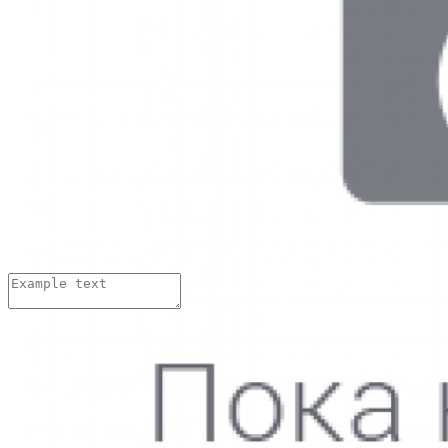
Иван Иваныч
08.04.2018 г.
Хорошие стельки??? А сколько по времени изготавливаются.
Изменить
Ответить
Добавить комментарий:
Имя:
*
Email адрес:
*
Комментарий:
*
Нажимая на кнопку «Отправить»,
вы даете
согласие на обработку персональных данных
и
принимаете
условия Пользовательского соглашения
Thank you! Your submission has been received!
Oops! Something went wrong while submitting the form.
Тарасова Тамара
05.06.2016