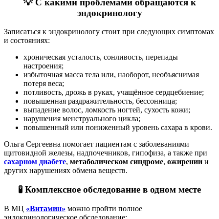
💡 С какими проблемами обращаются к
эндокринологу
Записаться к эндокринологу стоит при следующих симптомах
и состояниях:
хроническая усталость, сонливость, перепады
настроения;
избыточная масса тела или, наоборот, необъяснимая
потеря веса;
потливость, дрожь в руках, учащённое сердцебиение;
повышенная раздражительность, бессонница;
выпадение волос, ломкость ногтей, сухость кожи;
нарушения менструального цикла;
повышенный или пониженный уровень сахара в крови.
Ольга Сергеевна помогает пациентам с заболеваниями
щитовидной железы, надпочечников, гипофиза, а также при
сахарном диабете
,
метаболическом синдроме
,
ожирении
и
других нарушениях обмена веществ.
🧪 Комплексное обследование в одном месте
В МЦ
«Витамин»
можно пройти полное
эндокринологическое обследование: