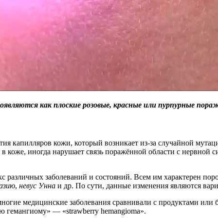
являются как плоские розовые, красные или пурпурные пора
ия капилляров кожи, который возникает из-за случайной мутаци
 в коже, иногда нарушает связь поражённой области с нервной 
с различных заболеваний и состояний. Всем им характерен поро
лазию
,
невус Унна
и др. По сути, данные изменения являются ва
 многие медицинские заболевания сравнивали с продуктами ил
 гемангиому» — «strawberry hemangioma».