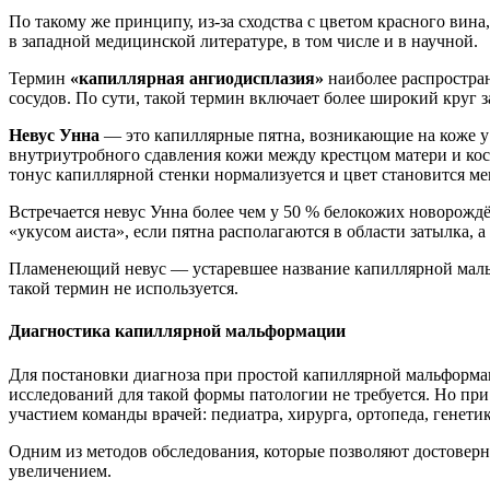
По такому же принципу, из-за сходства с цветом красного вина
в западной медицинской литературе, в том числе и в научной.
Термин
«капиллярная ангиодисплазия»
наиболее распростран
сосудов. По сути, такой термин включает более широкий круг
Невус Унна
— это капиллярные пятна, возникающие на коже у н
внутриутробного сдавления кожи между крестцом матери и кос
тонус капиллярной стенки нормализуется и цвет становится м
Встречается невус Унна более чем у 50 % белокожих новорождён
«укусом аиста», если пятна располагаются в области затылка,
Пламенеющий невус — устаревшее название капиллярной мальфо
такой термин не используется.
Диагностика капиллярной мальформации
Для постановки диагноза при простой капиллярной мальформац
исследований для такой формы патологии не требуется. Но п
участием команды врачей: педиатра, хирурга, ортопеда, генети
Одним из методов обследования, которые позволяют достовер
увеличением.