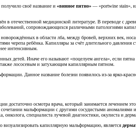
, получило своё название и
«винное пятно»
— «portwine stain»,
ён в отечественной медицинской литературе. В переводе с древ
 заболеваний, сопровождающихся различными патологиями капил
оворождённых в области лба, между бровей, верхних век, носа,
тями черепа ребёнка. Капилляры за счёт длительного давления 
енее интенсивным.
ных детей. Иначе его называют «поцелуем ангела», если пятна р
 а также лососевым и затухающим капиллярным пятном.
рмации. Данное название болезни появилось из-за ярко-красно
ии достаточно осмотра врача, который занимается лечением эт
ри сочетании мальформации с другими сосудистыми аномалиями 
ка, онколога, специалиста лучевой диагностики, окулиста и дерм
но визуализировать капиллярную мальформацию, является
дерма