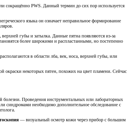
 или сокращённо PWS. Данный термин до сих пор используется
негреческого языка он означает неправильное формирование
ляров.
 верхней губы и затылка. Данные пятна появляются из-за
становятся более широкими и распластанными, но постепенно
асполагаются в области лба, век, носа, верхней губы, или
й окраски некоторых пятен, похожих на цвет пламени. Сейчас
ой болезни. Проведения инструментальных или лабораторных
или синдромами необходимо дополнительное обследование с
атолога.
тоскопия
— визуальный осмотр кожи через прибор с большим