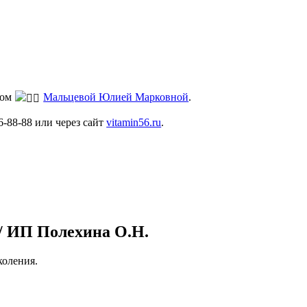
гом
Мальцевой Юлией Марковной
.
6-88-88 или через сайт
vitamin56.ru
.
 ИП Полехина О.Н.
оления.