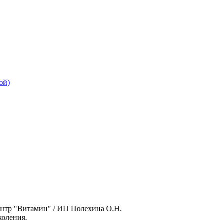
ой)
нтр "Витамин" / ИП Полехина О.Н.
оления.