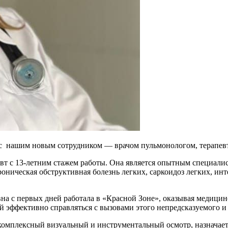
ть с нашим новым сотрудником — врачом пульмонологом, терапе
т с 13-летним стажем работы. Она является опытным специалис
роническая обструктивная болезнь легких, саркоидоз легких, и
 с первых дней работала в «Красной Зоне», оказывая медицин
 эффективно справляться с вызовами этого непредсказуемого и 
мплексный визуальный и инструментальный осмотр, назначает п