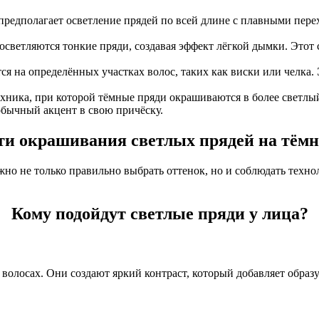
редполагает осветление прядей по всей длине с плавными перех
светляются тонкие пряди, создавая эффект лёгкой дымки. Этот 
ся на определённых участках волос, таких как виски или челка. 
ника, при которой тёмные пряди окрашиваются в более светлый 
еобычный акцент в свою причёску.
ти окрашивания светлых прядей на тёмн
ажно не только правильно выбрать оттенок, но и соблюдать техн
Кому подойдут светлые пряди у лица?
волосах. Они создают яркий контраст, который добавляет образ