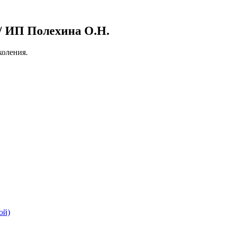
 ИП Полехина О.Н.
оления.
ой)