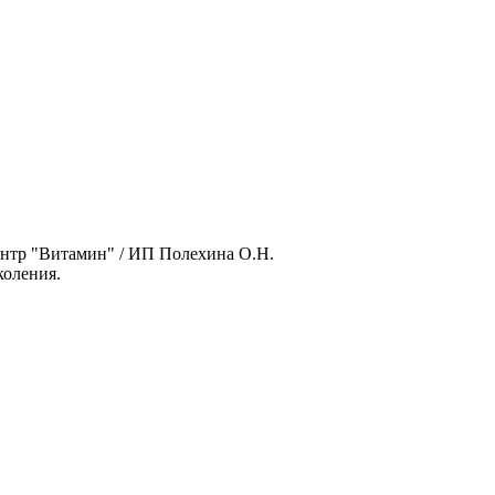
нтр "Витамин" / ИП Полехина О.Н.
оления.