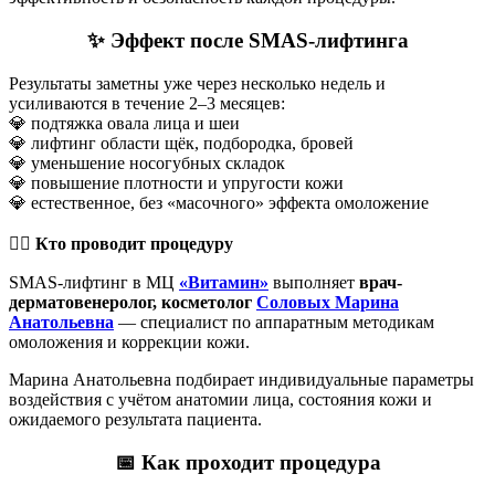
✨ Эффект после SMAS-лифтинга
Результаты заметны уже через несколько недель и
усиливаются в течение 2–3 месяцев:
💎 подтяжка овала лица и шеи
💎 лифтинг области щёк, подбородка, бровей
💎 уменьшение носогубных складок
💎 повышение плотности и упругости кожи
💎 естественное, без «масочного» эффекта омоложение
👩‍
⚕️ Кто проводит процедуру
SMAS-лифтинг в МЦ
«Витамин»
выполняет
врач-
дерматовенеролог, косметолог
Соловых Марина
Анатольевна
— специалист по аппаратным методикам
омоложения и коррекции кожи.
Марина Анатольевна подбирает индивидуальные параметры
воздействия с учётом анатомии лица, состояния кожи и
ожидаемого результата пациента.
📅 Как проходит процедура