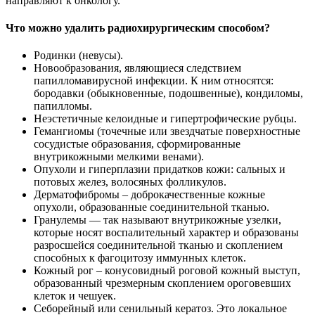
направляют к онкологу.
Что можно удалить радиохирургическим способом?
Родинки (невусы).
Новообразования, являющиеся следствием
папилломавирусной инфекции. К ним относятся:
бородавки (обыкновенные, подошвенные), кондиломы,
папилломы.
Неэстетичные келоидные и гипертрофические рубцы.
Гемангиомы (точечные или звездчатые поверхностные
сосудистые образования, сформированные
внутрикожными мелкими венами).
Опухоли и гиперплазии придатков кожи: сальных и
потовых желез, волосяных фолликулов.
Дерматофибромы – доброкачественные кожные
опухоли, образованные соединительной тканью.
Гранулемы — так называют внутрикожные узелки,
которые носят воспалительный характер и образованы
разросшейся соединительной тканью и скоплением
способных к фагоцитозу иммунных клеток.
Кожный рог – конусовидный роговой кожный выступ,
образованный чрезмерным скоплением ороговевших
клеток и чешуек.
Себорейный или сенильный кератоз. Это локальное