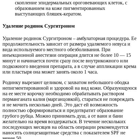
скопление эпидермальных ороговевающих клеток, с
образованием на коже пигментированных
выступающих бляшек-кератом.
Удаление родинок Сургитроном
Удаление родинок Сургитроном – амбулаторная процедура. Ее
продолжительность зависит от размера удаляемого невуса и
вида используемого местного обезболивания. При
инъекционной анестезии операция длится не более 10 — 15
минут и начинается почти сразу после внутрикожного или
подкожного введения препарата, а в случае аппликации крема
или пластыря она может занять около 1 часа.
Родинку вырезают целиком, с захватом небольшого ободка
непигментированной и здоровой на вид кожи. Образующуюся
на ее месте корочку необходимо обрабатывать раствором
перманганата калия (марганцовкой), стараться не повреждать
и не мочить несколько дней. Это даст ей возможность
полностью сформироваться и предотвратит образование
грубого рубца. Можно принимать душ, а от ванн и бани
желательно на время воздержаться. В течение нескольких
последующих месяцев на область операции рекомендуется
наносить солнцезащитные средства с показателем SPF не
менее 50.