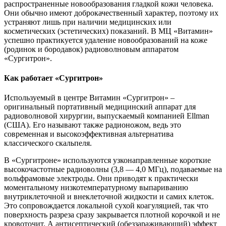
распространенные новообразования гладкой кожи человека.
Они обычно имеют доброкачественный характер, поэтому их
устраняют лишь при наличии медицинских или
косметических (эстетических) показаний. В МЦ «Витамин»
успешно практикуется удаление новообразований на коже
(родинок и бородавок) радиоволновым аппаратом
«Сургитрон».
Как работает «Сургитрон»
Используемый в центре Витамин «Сургитрон» –
оригинальный портативный медицинский аппарат для
радиоволновой хирургии, выпускаемый компанией Ellman
(США). Его называют также радионожом, ведь это
современная и высокоэффективная альтернатива
классического скальпеля.
В «Сургитроне» используются узконаправленные короткие
высокочастотные радиоволны (3,8 — 4,0 МГц), подаваемые на
вольфрамовые электроды. Они приводят к практически
моментальному низкотемпературному выпариванию
внутриклеточной и внеклеточной жидкости и самих клеток.
Это сопровождается локальной сухой коагуляцией, так что
поверхность разреза сразу закрывается плотной корочкой и не
кровоточит. А антисептический (обеззараживающий) эффект