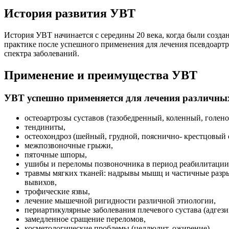
История развития УВТ
История УВТ начинается с середины 20 века, когда были созда
практике после успешного применения для лечения псевдоартр
спектра заболеваний.
Применение и преимущества УВТ
УВТ успешно применяется для лечения различных
остеоартрозы суставов (тазобедренный, коленный, голено
тендиниты,
остеохондроз (шейный, грудной, пояснично- крестцовый 
межпозвоночные грыжи,
пяточные шпоры,
ушибы и переломы позвоночника в период реабилитации 
травмы мягких тканей: надрывы мышц и частичные разрыв
вывихов,
трофические язвы,
лечение мышечной ригидности различной этиологии,
периартикулярные заболевания плечевого сустава (адгез
замедленное сращение переломов,
косметологические проблемы (целлюлит, ожирение).