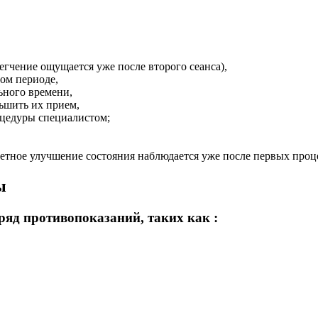
егчение ощущается уже после второго сеанса),
ом периоде,
ьного времени,
ньшить их прием,
оцедуры специалистом;
етное улучшение состояния наблюдается уже после первых проц
ы
ряд противопоказаний, таких как :