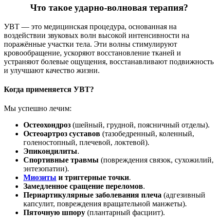
Что такое ударно-волновая терапия?
УВТ — это медицинская процедура, основанная на
воздействии звуковых волн высокой интенсивности на
поражённые участки тела. Эти волны стимулируют
кровообращение, ускоряют восстановление тканей и
устраняют болевые ощущения, восстанавливают подвижность
и улучшают качество жизни.
Когда применяется УВТ?
Мы успешно лечим:
Остеохондроз
(шейный, грудной, поясничный отделы).
Остеоартроз суставов
(тазобедренный, коленный,
голеностопный, плечевой, локтевой).
Эпикондилиты
.
Спортивные травмы
(повреждения связок, сухожилий,
энтезопатии).
Миозиты
и триггерные точки
.
Замедленное сращение переломов
.
Периартикулярные заболевания плеча
(адгезивный
капсулит, повреждения вращательной манжеты).
Пяточную шпору
(плантарный фасциит).