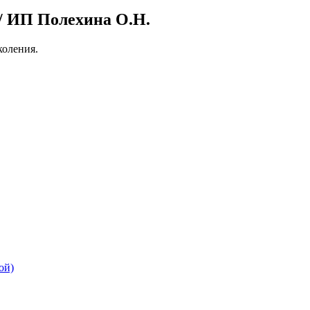
 ИП Полехина О.Н.
оления.
ой)