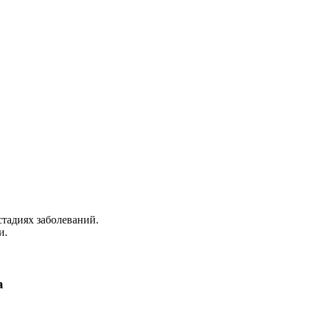
стадиях заболеваний.
и.
а