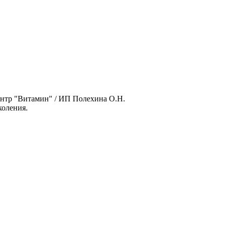
нтр "Витамин" / ИП Полехина О.Н.
оления.