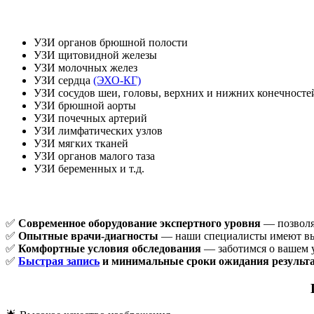
УЗИ органов брюшной полости
УЗИ щитовидной железы
УЗИ молочных желез
УЗИ сердца
(ЭХО-КГ)
УЗИ сосудов шеи, головы, верхних и нижних конечносте
УЗИ брюшной аорты
УЗИ почечных артерий
УЗИ лимфатических узлов
УЗИ мягких тканей
УЗИ органов малого таза
УЗИ беременных и т.д.
✅
Современное оборудование экспертного уровня
— позволяе
✅
Опытные врачи-диагносты
— наши специалисты имеют вы
✅
Комфортные условия обследования
— заботимся о вашем у
✅
Быстрая запись
и минимальные сроки ожидания результ