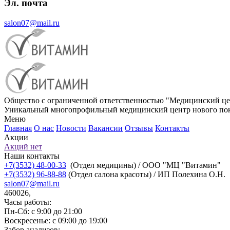
Эл. почта
salon07@mail.ru
Общество с ограниченной ответственностью "Медицинский це
Уникальный многопрофильный медицинский центр нового пок
Меню
Главная
О нас
Новости
Вакансии
Отзывы
Контакты
Акции
Акций нет
Наши контакты
+7(3532) 48-00-33
(Отдел медицины) / ООО "МЦ "Витамин"
+7(3532) 96-88-88
(Отдел салона красоты) / ИП Полехина О.Н.
salon07@mail.ru
460026,
Часы работы:
Пн-Сб: с 9:00 до 21:00
Воскресенье: с 09:00 до 19:00
Забор анализов: