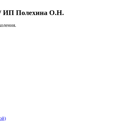
 ИП Полехина О.Н.
оления.
ой)