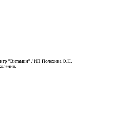
нтр "Витамин" / ИП Полехина О.Н.
оления.