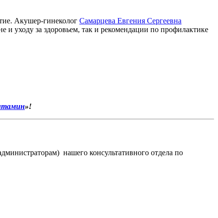
итие. Акушер-гинеколог
Самарцева Евгения Сергеевна
е и уходу за здоровьем, так и рекомендации по профилактике
итамин
»!
(администраторам) нашего консультативного отдела по