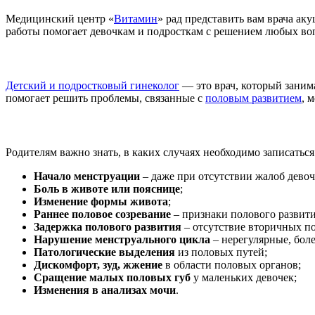
Медицинский центр «
Витамин
» рад представить вам врача ак
работы помогает девочкам и подросткам с решением любых вопр
Детский и подростковый гинеколог
— это врач, который заним
помогает решить проблемы, связанные с
половым развитием
, 
Родителям важно знать, в каких случаях необходимо записать
Начало менструации
– даже при отсутствии жалоб девоч
Боль в животе или пояснице
;
Изменение формы живота
;
Раннее половое созревание
– признаки полового развития
Задержка полового развития
– отсутствие вторичных пол
Нарушение менструального цикла
– нерегулярные, бол
Патологические выделения
из половых путей;
Дискомфорт, зуд, жжение
в области половых органов;
Сращение малых половых губ
у маленьких девочек;
Изменения в анализах мочи
.