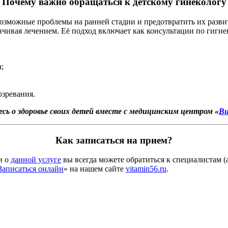
Почему важно обращаться к детскому гинекологу
возможные проблемы на ранней стадии и предотвратить их разв
чивая лечением. Её подход включает как консультации по гигиен
;
озревания.
сь о здоровье своих детей вместе с медицинским центром «
В
Как записаться на прием?
и о
данной услуге
вы всегда можете обратиться к специалистам 
Записаться онлайн
» на нашем сайте
vitamin56.ru
.