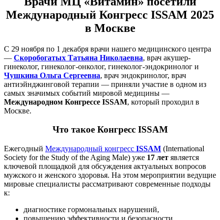
Врачи МЦ «Витамин» посетили
Международный Конгресс ISSAM 2025
в Москве
С 29 ноября по 1 декабря врачи нашего медицинского центра
—
Скоробогатых Татьяна Николаевна
, врач акушер-
гинеколог, гинеколог-онколог, гинеколог-эндокринолог и
Чушкина Ольга Сергеевна
, врач эндокринолог, врач
антиэйнджинговой терапии — приняли участие в одном из
самых значимых событий мировой медицины —
Международном Конгрессе ISSAM
, который проходил в
Москве.
Что такое Конгресс ISSAM
Ежегодный
Международный конгресс
ISSAM
(International
Society for the Study of the Aging Male) уже
17 лет
является
ключевой площадкой для обсуждения актуальных вопросов
мужского и женского здоровья. На этом мероприятии ведущие
мировые специалисты рассматривают современные подходы
к:
диагностике гормональных нарушений,
повышению эффективности и безопасности