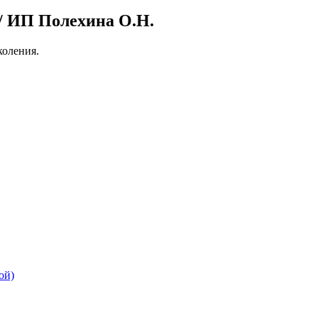
 ИП Полехина О.Н.
оления.
ой)