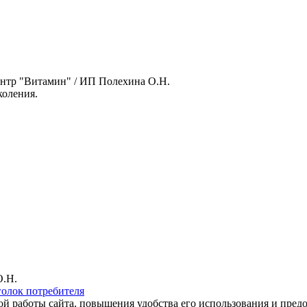
нтр "Витамин" / ИП Полехина О.Н.
оления.
О.Н.
голок потребителя
ной работы сайта, повышения удобства его использования и пре