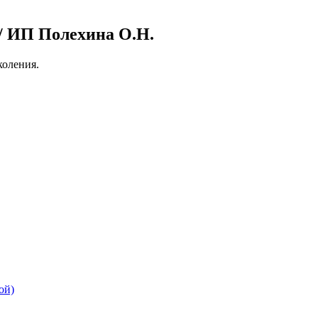
 ИП Полехина О.Н.
оления.
ой)